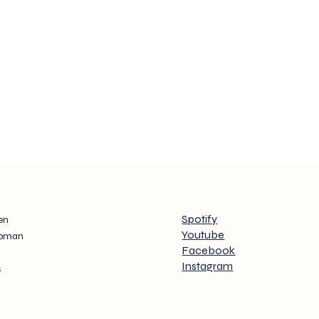
Spotify
en
Youtube
opman
Facebook
Instagram
s
 Vries: new
Concert Tijd en
Director
eeuwigheid bij Bach e