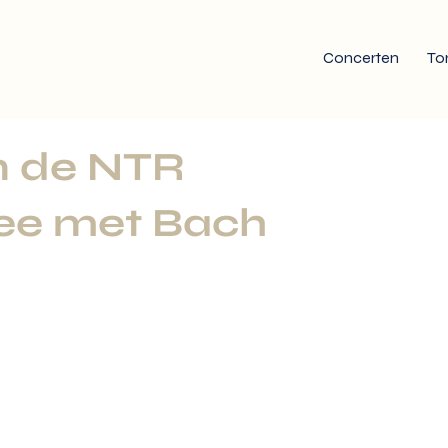
Concerten
To
n de NTR
ee met Bach