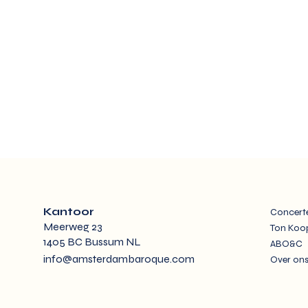
Kantoor
Concert
Meerweg 23
Ton Ko
1405 BC Bussum NL
ABO&C
info@amsterdambaroque.com
Over on
Ton Koopman ontvangt
Hannes de
prestigieuze Italiaanse
Managing 