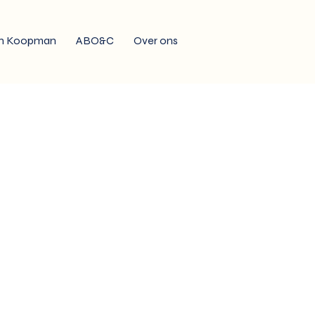
n Koopman
ABO&C
Over ons