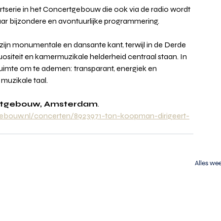
serie in het Concertgebouw die ook via de radio wordt 
ar bijzondere en avontuurlijke programmering.
ijn monumentale en dansante kant, terwijl in de Derde 
ositeit en kamermuzikale helderheid centraal staan. In 
imte om te ademen: transparant, energiek en 
 muzikale taal.
tgebouw, Amsterdam
.
gebouw.nl/concerten/8923971-ton-koopman-dirigeert-
Alles we