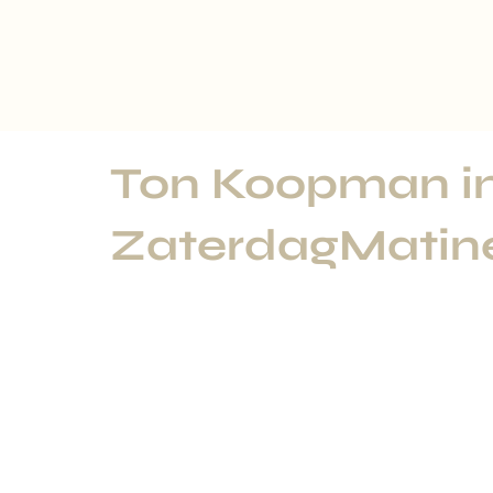
Ton Koopman i
ZaterdagMatin