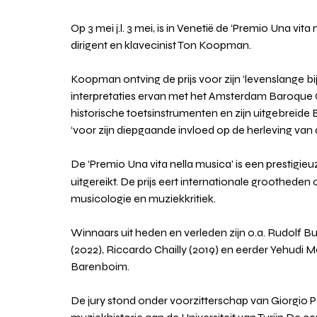
Op 3 mei j.l. 3 mei, is in Venetië de ‘Premio Una vita
dirigent en klavecinist Ton Koopman.
Koopman ontving de prijs voor zijn ‘levenslange b
interpretaties ervan met het Amsterdam Baroque Or
historische toetsinstrumenten en zijn uitgebreid
‘voor zijn diepgaande invloed op de herleving van 
De
 ‘Premio Una vita nella musica’ is een prestigieuz
uitgereikt. De prijs eert internationale grootheden
musicologie en muziekkritiek.
Winnaars uit heden en verleden zijn o.a. Rudolf Buc
(2022), Riccardo Chailly (2019) en eerder Yehudi 
Barenboim.
De
 jury stond onder voorzitterschap van Giorgio 