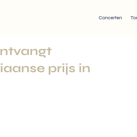
Concerten
To
ntvangt
iaanse prijs in