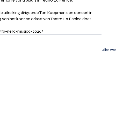
remonie vond plaats in Teatro La Fenice.
 uitreiking dirigeerde Ton Koopman een concert in 
ng van het koor en orkest van Teatro La Fenice doet.
vita-nella-musica-2026/
Alles we