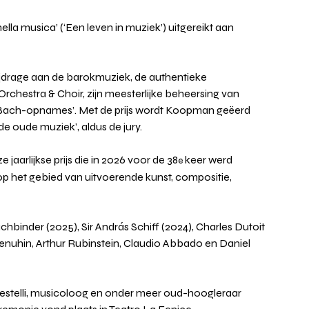
 nella musica’ (‘Een leven in muziek’) uitgereikt aan 
ijdrage aan de barokmuziek, de authentieke 
chestra & Choir, zijn meesterlijke beheersing van 
e Bach-opnames’. Met de prijs wordt Koopman geëerd 
de oude muziek’, aldus de jury.
e jaarlijkse prijs die in 2026 voor de 38
 keer werd 
e
 op het gebied van uitvoerende kunst, compositie, 
hbinder (2025), Sir András Schiff (2024), Charles Dutoit 
Menuhin, Arthur Rubinstein, Claudio Abbado en Daniel 
Pestelli, musicoloog en onder meer oud-hoogleraar 