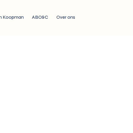
n Koopman
ABO&C
Over ons