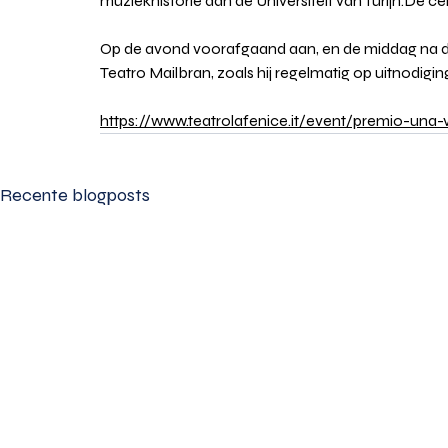
muziekhistorie aan de Universiteit van 
Turijn.De
 ce
Op de avond voorafgaand aan, en de middag na de
Teatro Mailbran, zoals hij regelmatig op uitnodigi
https://www.teatrolafenice.it/event/premio-una-
Recente blogposts